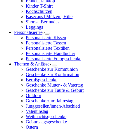
Frauen Tanktop
Kinder T-Shirt
Kochschürzen
Basecaps | Mützen | Hüte
Shorts | Bermudas
Leggings
Personalisiertes
Personalisierte Kissen
Personalisierte Tassen
Personalisierte Textilien
Personalisierte Handtücher
Personalisierte Fotogeschenke
Themen & Anlässe
Geschenke zur Kommunion
Geschenke zur Konfirmation
Berufsgeschenke
Geschenke Mutter.- & Vatertag
Geschenke zur Taufe & Geburt
Outdoor
Geschenke zum Jahrestag
Junggesellen/innen-Abschied
Valentinstag
Weihnachtsgeschenke
Geburtstagsgeschenke
Ostern