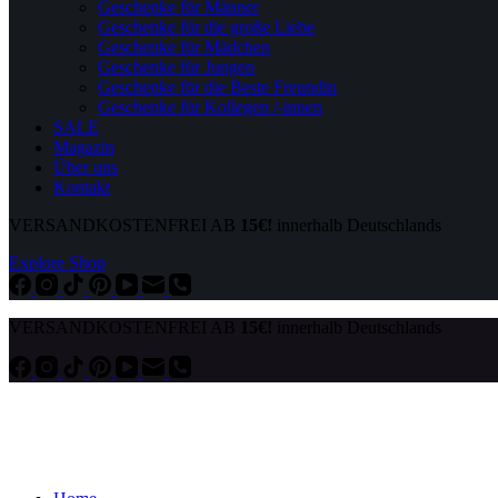
Geschenke für Männer
Geschenke für die große Liebe
Geschenke für Mädchen
Geschenke für Jungen
Geschenke für die Beste Freundin
Geschenke für Kollegen /-innen
SALE
Magazin
Über uns
Kontakt
VERSANDKOSTENFREI AB
15€!
innerhalb Deutschlands
Explore Shop
VERSANDKOSTENFREI AB
15€!
innerhalb Deutschlands