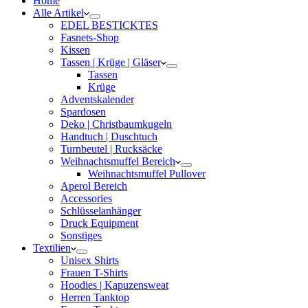
Home
Alle Artikel
EDEL BESTICKTES
Fasnets-Shop
Kissen
Tassen | Krüge | Gläser
Tassen
Krüge
Adventskalender
Spardosen
Deko | Christbaumkugeln
Handtuch | Duschtuch
Turnbeutel | Rucksäcke
Weihnachtsmuffel Bereich
Weihnachtsmuffel Pullover
Aperol Bereich
Accessories
Schlüsselanhänger
Druck Equipment
Sonstiges
Textilien
Unisex Shirts
Frauen T-Shirts
Hoodies | Kapuzensweat
Herren Tanktop