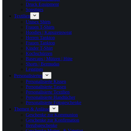
Druck Equipment
Sonstiges
Textilien
Unisex Shirts
Frauen T-Shirts
Hoodies | Kapuzensweat
Herren Tanktop
Frauen Tanktop
Kinder T-Shirt
Kochschürzen
Basecaps | Mützen | Hüte
Shorts | Bermudas
Leggings
Personalisiertes
Personalisierte Kissen
Personalisierte Tassen
Personalisierte Textilien
Personalisierte Handtücher
Personalisierte Fotogeschenke
Themen & Anlässe
Geschenke zur Kommunion
Geschenke zur Konfirmation
Berufsgeschenke
Geschenke Mutter.- & Vatertag