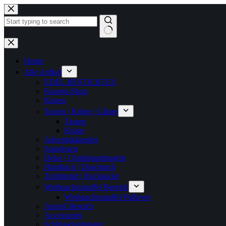
Zum
Inhalt
springen
Keine
Ergebnisse
Home
Alle Artikel
EDEL BESTICKTES
Fasnets-Shop
Kissen
Tassen | Krüge | Gläser
Tassen
Krüge
Adventskalender
Spardosen
Deko | Christbaumkugeln
Handtuch | Duschtuch
Turnbeutel | Rucksäcke
Weihnachtsmuffel Bereich
Weihnachtsmuffel Pullover
Aperol Bereich
Accessories
Schlüsselanhänger