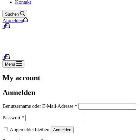
Kontakt
Suchen
Anmelden
Warenkorb
0
Warenkorb
0
Menü
My account
Anmelden
Erforderlich
Benutzername oder E-Mail-Adresse
*
Erforderlich
Passwort
*
Angemeldet bleiben
Anmelden