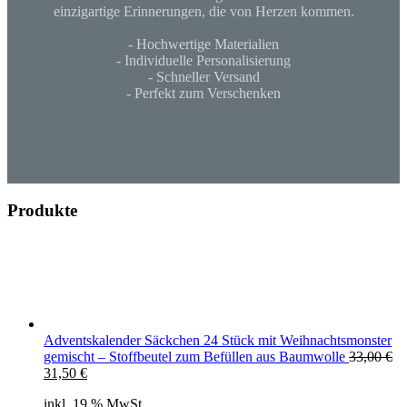
einzigartige Erinnerungen, die von Herzen kommen.
- Hochwertige Materialien
- Individuelle Personalisierung
- Schneller Versand
- Perfekt zum Verschenken
Produkte
Adventskalender Säckchen 24 Stück mit Weihnachtsmonster
gemischt – Stoffbeutel zum Befüllen aus Baumwolle
33,00
€
Ursprünglicher
Aktueller
31,50
€
Preis
Preis
inkl. 19 % MwSt.
war:
ist: